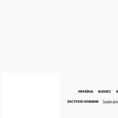
C
35.4
Kyiv
Четвер, 6 Серпня, 2026
УКРАЇНА
БІЗНЕС
ЕКСТРЕНІ НОВИНИ
Трамп від