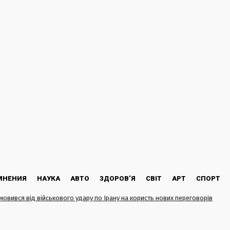
МНЕНИЯ
НАУКА
АВТО
ЗДОРОВ’Я
СВІТ
АРТ
СПОРТ
мовився від військового удару по Ірану на користь нових переговорів