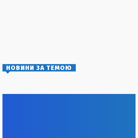
чоловіків-біженців
5 Серпня, 2026
Ольга Стефанішина відреагувала на підозри від НАБУ та
САП
6 Серпня, 2026
Ракета впала в Польщі: президент Навроцький не
планує засідання Ради нацбезпеки
2 Серпня, 2026
НОВИНИ ЗА ТЕМОЮ
Удар по логістиці: Росія знищила склад Toyota в Україні
6 Серпня, 2026
Румунія вживає заходів для порятунку атомної
електростанції на Дунаї
6 Серпня, 2026
Росія значно збільшила імпорт бензину з Білорусі в умов
паливної кризи
6 Серпня, 2026