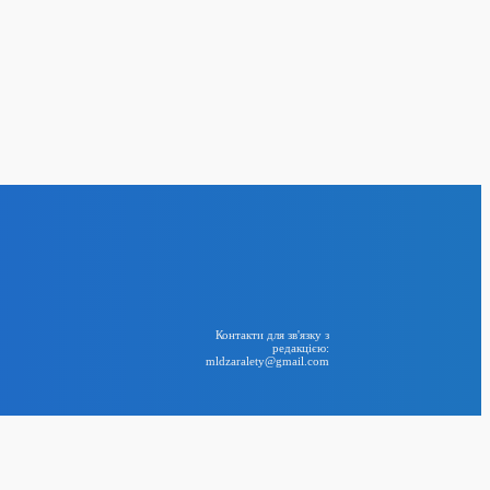
рони СБУ вразили
 ФСБ у Керчі
24
лу електроенергії:
творення двох
тичної
BIG NEWS
RSS
Контакти для зв'язку з
редакцією:
mldzaralety@gmail.com
Telegram
ї кризи: Сибіга
дки атак РФ на