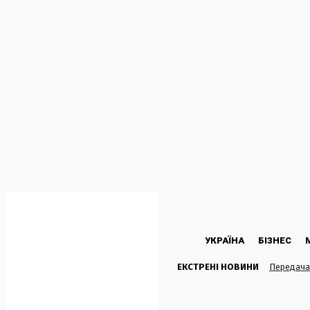
C
36.5
Kyiv
П’ятниця, 7 Серпня, 2026
УКРАЇНА
БІЗНЕС
ЕКСТРЕНІ НОВИНИ
Передача 