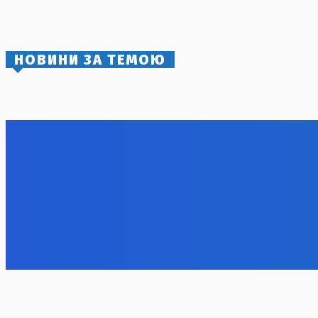
біля Костянтинівки та Залізничного
3 Серпня, 2026
НОВИНИ ЗА ТЕМОЮ
Масштабна санкційна операція: Україна
БпЛА не з
планує завдати удару по російському
роз’яснил
ВПК
для досяг
7 Серпня, 2026
7 Серпня, 2
ОККО інвестує понад $120 млн у
Удар по тю
модернізацію АЗС до 2029 року
та Imperia
області
7 Серпня, 2026
7 Серпня, 2