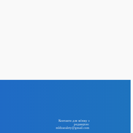
ки про конфлікт із
а похвалив його
24
BIG NEWS
RSS
Контакти для зв'язку з
редакцією:
mldzaralety@gmail.com
Telegram