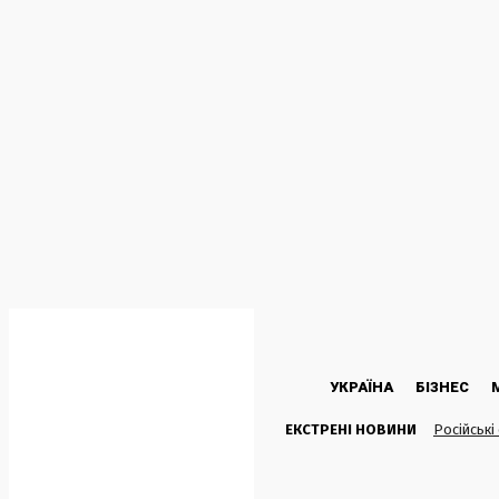
C
37.1
Kyiv
П’ятниця, 7 Серпня, 2026
УКРАЇНА
БІЗНЕС
ЕКСТРЕНІ НОВИНИ
Російські