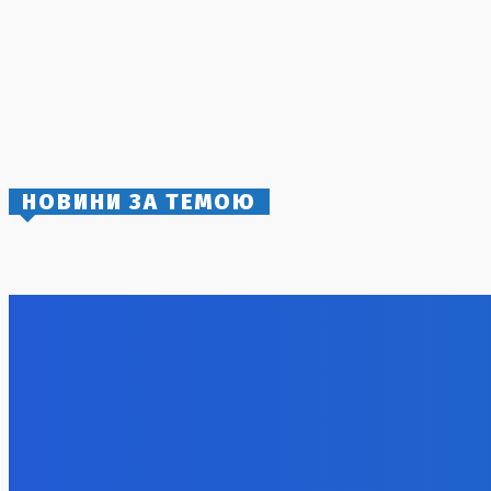
Політичний тиск через брак ППО:
Зеленський розкрив плани Заходу
6 Серпня, 2026
Затримання ветерана спецпідрозділу
KRAKEN у столиці: коментар Костянтина
Немічева та обставини справи
3 Серпня, 2026
НОВИНИ ЗА ТЕМОЮ
Удар по тютюновій індустрії: склади JTI
Загроза но
та Imperial Brands знищені в Київській
попередив
області
судна
7 Серпня, 2026
7 Серпня, 2
Атака дронів у Єкатеринбурзі: загорівся
склад Wildberries
7 Серпня, 2026