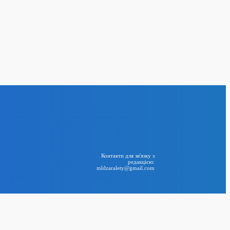
ла імпорт бензину з
ливної кризи
24
BIG NEWS
RSS
Контакти для зв'язку з
редакцією:
mldzaralety@gmail.com
ідреагувала на
Telegram
САП