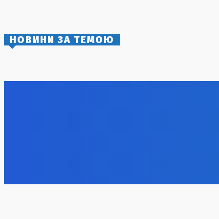
планують аукціон за $207 млн
2 Серпня, 2026
НОВИНИ ЗА ТЕМОЮ
Удар по логістиці: Росія знищила склад
Румунія в
Toyota в Україні
атомної е
6 Серпня, 2026
6 Серпня, 2
Російські удари: новий етап агресії та
стратегія противника
6 Серпня, 2026
Нічна атака в Сумах: руйнування та
Аномальна 
жертви від російських авіабомб
очікуєтьс
6 Серпня, 2026
6 Серпня, 2
Політичний тиск через брак ППО:
Зеленський розкрив плани Заходу