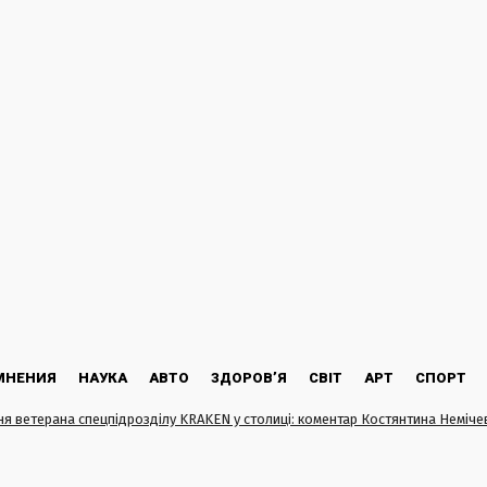
МНЕНИЯ
НАУКА
АВТО
ЗДОРОВ’Я
СВІТ
АРТ
СПОРТ
я ветерана спецпідрозділу KRAKEN у столиці: коментар Костянтина Неміче