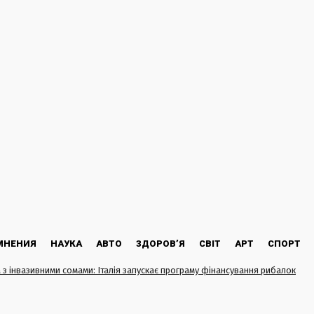
МНЕНИЯ
НАУКА
АВТО
ЗДОРОВ’Я
СВІТ
АРТ
СПОРТ
з інвазивними сомами: Італія запускає програму фінансування рибалок