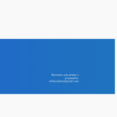
оведе другий бій
гу 22 серпня у
24
BIG NEWS
RSS
Контакти для зв'язку з
редакцією:
mldzaralety@gmail.com
Telegram
пакт між
, Туреччиною та