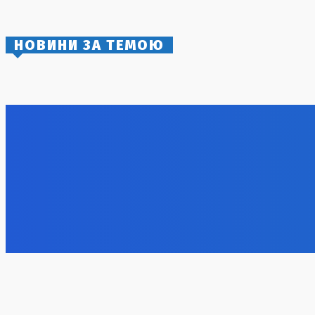
4 Серпня, 2026
НОВИНИ ЗА ТЕМОЮ
Кияни відкидають територіальні
Знижка на
поступки попри агресію Росії
Україною 
50%
8 Серпня, 2026
8 Серпня, 2
Дрон з вибухівкою в аеропорту
Лейпцига: США підозрюють Росію
8 Серпня, 2026
Аномальні погодні умови: Super El Niño
Голлі Бер
загрожує Україні та Європі в зимовий
річчя на 
період
8 Серпня, 2
8 Серпня, 2026
Генерал Чарльз Костанца усунутий з