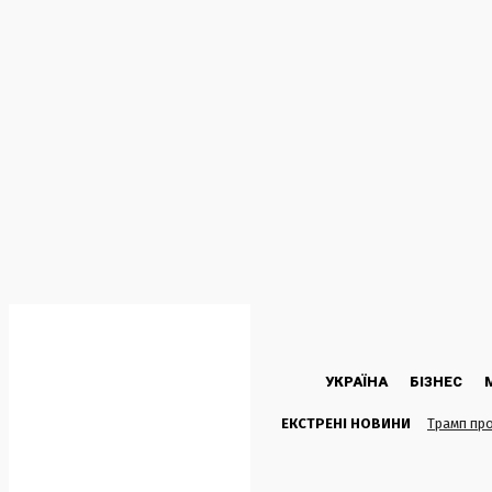
C
26
Kyiv
Четвер, 6 Серпня, 2026
УКРАЇНА
БІЗНЕС
ЕКСТРЕНІ НОВИНИ
Трамп про