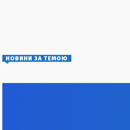
Зимовий кошмар: Оністрат прогнозує
відключення опалення та електрики
3 Серпня, 2026
Заборона на відвідування лісів у
Полтавській області: штрафи до 15 тисяч
гривень
5 Серпня, 2026
НОВИНИ ЗА ТЕМОЮ
Удар по логістиці: Росія знищила склад
Румунія в
Toyota в Україні
атомної е
6 Серпня, 2026
6 Серпня, 2
Російські удари: новий етап агресії та
стратегія противника
6 Серпня, 2026