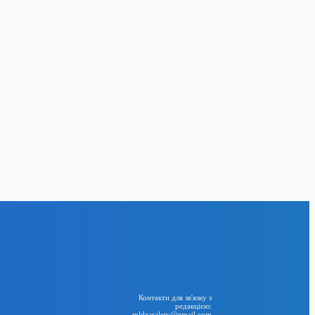
ла імпорт бензину з
ливної кризи
24
BIG NEWS
RSS
Контакти для зв'язку з
редакцією:
mldzaralety@gmail.com