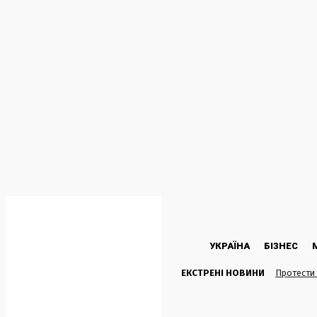
C
36.5
Kyiv
П’ятниця, 7 Серпня, 2026
УКРАЇНА
БІЗНЕС
ЕКСТРЕНІ НОВИНИ
Протести 