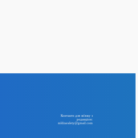
рони СБУ вразили
 ФСБ у Керчі
24
лу електроенергії:
творення двох
тичної
BIG NEWS
RSS
Контакти для зв'язку з
редакцією:
mldzaralety@gmail.com
Telegram