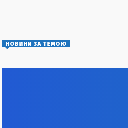
31 Липня, 2026
Атака в Полтаві: термінал «Нової пошти»
зруйновано, але працівники не
постраждали
4 Серпня, 2026
НОВИНИ ЗА ТЕМОЮ
Масштабна санкційна операція: Україна
БпЛА не з
планує завдати удару по російському
роз’яснил
ВПК
для досяг
7 Серпня, 2026
7 Серпня, 2