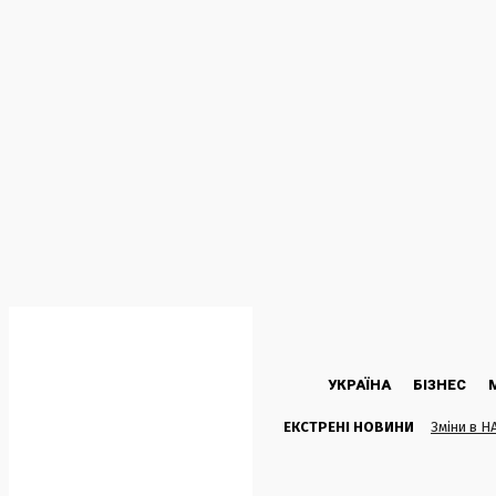
C
16.5
Kyiv
Неділя, 9 Серпня, 2026
УКРАЇНА
БІЗНЕС
ЕКСТРЕНІ НОВИНИ
Зміни в Н