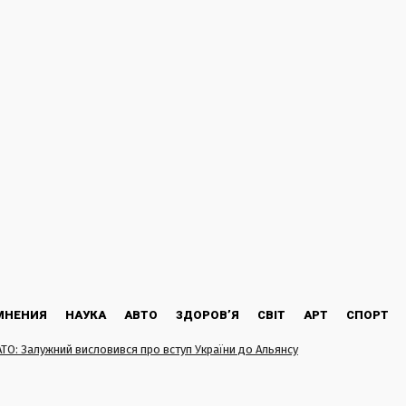
МНЕНИЯ
НАУКА
АВТО
ЗДОРОВ’Я
СВІТ
АРТ
СПОРТ
АТО: Залужний висловився про вступ України до Альянсу