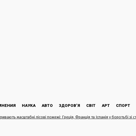
МНЕНИЯ
НАУКА
АВТО
ЗДОРОВ’Я
СВІТ
АРТ
СПОРТ
тривають масштабні лісові пожежі: Греція, Франція та Іспанія у боротьбі зі с