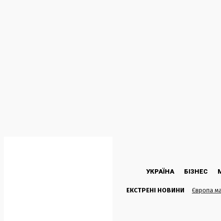
C
27.6
Kyiv
П’ятниця, 7 Серпня, 2026
УКРАЇНА
БІЗНЕС
ЕКСТРЕНІ НОВИНИ
Європа ма