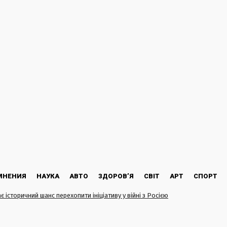
МНЕНИЯ
НАУКА
АВТО
ЗДОРОВ’Я
СВІТ
АРТ
СПОРТ
є історичний шанс перехопити ініціативу у війні з Росією