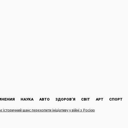
МНЕНИЯ
НАУКА
АВТО
ЗДОРОВ’Я
СВІТ
АРТ
СПОРТ
є історичний шанс перехопити ініціативу у війні з Росією