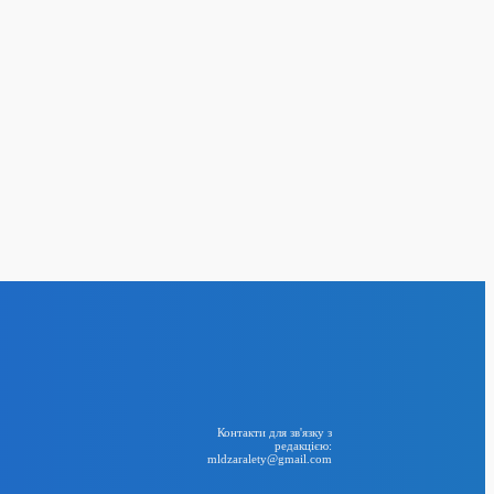
 для критично
в: скасування
сня
24
BIG NEWS
RSS
Контакти для зв'язку з
редакцією:
mldzaralety@gmail.com
Telegram