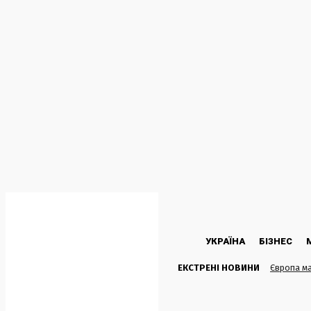
C
24.8
Kyiv
Четвер, 6 Серпня, 2026
УКРАЇНА
БІЗНЕС
ЕКСТРЕНІ НОВИНИ
Європа ма