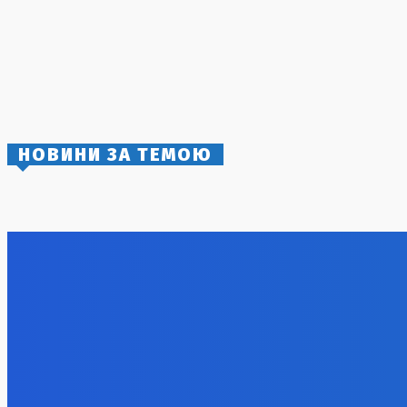
відставку Михайла Федорова
3 Серпня, 2026
Передача технологій Patriot: США готують
підтримку України в сфері протиповітряної
оборони
4 Серпня, 2026
НОВИНИ ЗА ТЕМОЮ
Нічний ракетний удар по Києву: серія
Російськи
вибухів сколихнула столицю
ракета вл
5 Серпня, 2026
5 Серпня, 2
Курс валют на 5 серпня: долар знову
подорожчав у банках та обмінниках
5 Серпня, 2026