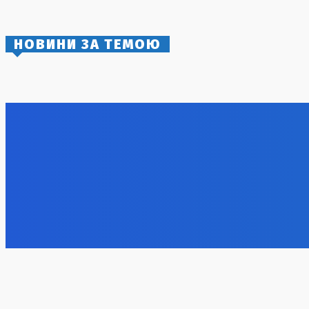
8 Серпня, 2026
НОВИНИ ЗА ТЕМОЮ
Співчуття у зв’язку зі смертю батька
BMW та Ун
Ліонеля Мессі
представи
що функці
9 Серпня, 2026
9 Серпня, 2
Литовський міністр культури у Харкові:
Кияни від
наслідки російського обстрілу
поступки 
книжкового складу
8 Серпня, 2
9 Серпня, 2026
Олександр Хижняк проведе другий бій