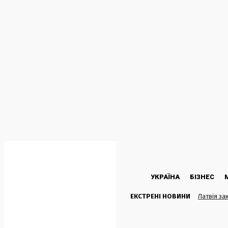
C
21.5
Kyiv
Неділя, 9 Серпня, 2026
УКРАЇНА
БІЗНЕС
ЕКСТРЕНІ НОВИНИ
Латвія за