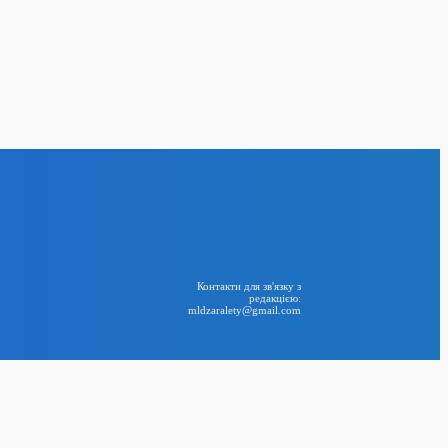
Болгарії: Київ
 розслідування
24
 свій 88-й день
 моменти з життя
України
BIG NEWS
RSS
Контакти для зв'язку з
редакцією:
mldzaralety@gmail.com
Telegram
антажів між
ою може скласти