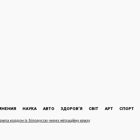
МНЕНИЯ
НАУКА
АВТО
ЗДОРОВ’Я
СВІТ
АРТ
СПОРТ
крила кордон із Білоруссю через міграційну кризу