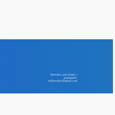
 операція: Україна
у по російському
24
BIG NEWS
RSS
Контакти для зв'язку з
редакцією:
mldzaralety@gmail.com
Telegram
$120 млн у
 2029 року
устрії: склади JTI