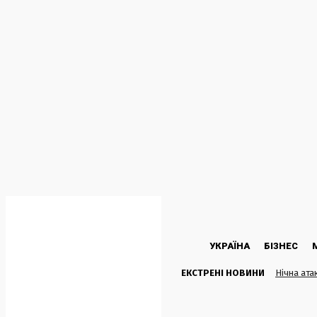
C
23.2
Kyiv
П’ятниця, 7 Серпня, 2026
УКРАЇНА
БІЗНЕС
ЕКСТРЕНІ НОВИНИ
Нічна ата