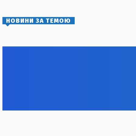
5 Серпня, 2026
НОВИНИ ЗА ТЕМОЮ
Смертоносний удар по
Unitree Ro
Дніпропетровщині: серед загиблих –
китайсько
працівники «Укрпошти»
7 Серпня, 2
7 Серпня, 2026
БпЛА не здатні вирішити війну: експерти
роз’яснили, чому авіаударів недостатньо
для досягнення миру
7 Серпня, 2026
Успішна операція: дрони СБУ вразили
Нова сист
два військові кораблі ФСБ у Керчі
Шмигаль а
окремих с
7 Серпня, 2026
інфрастр