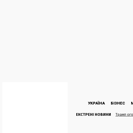
C
17.6
Kyiv
Субота, 8 Серпня, 2026
УКРАЇНА
БІЗНЕС
ЕКСТРЕНІ НОВИНИ
Трамп ого