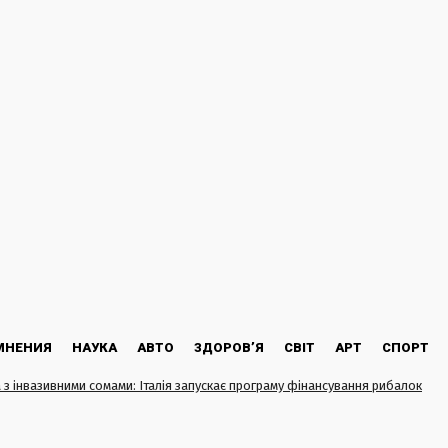
МНЕНИЯ
НАУКА
АВТО
ЗДОРОВ’Я
СВІТ
АРТ
СПОРТ
з інвазивними сомами: Італія запускає програму фінансування рибалок