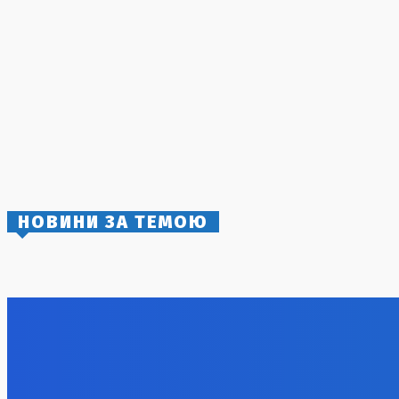
«Аккую»
3 Серпня, 2026
Нова система розподілу електроенергії:
Шмигаль анонсував створення двох окремих
списків критичної інфраструктури
7 Серпня, 2026
Ольга Стефанішина відреагувала на підозри
від НАБУ та САП
6 Серпня, 2026
НОВИНИ ЗА ТЕМОЮ
Голлі Беррі відзначила передчасно 60-
Спільний 
річчя на тропічному Фіджі з нареченим
Саудівськ
Пакистан
8 Серпня, 2026
8 Серпня, 2