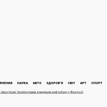
МНЕНИЯ
НАУКА
АВТО
ЗДОРОВ’Я
СВІТ
АРТ
СПОРТ
 півострові: безпілотники атакували нафтобазу у Феодосії