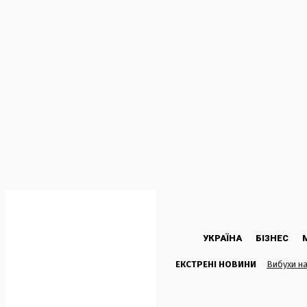
C
27.6
Kyiv
П’ятниця, 7 Серпня, 2026
УКРАЇНА
БІЗНЕС
ЕКСТРЕНІ НОВИНИ
Вибухи на