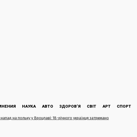
МНЕНИЯ
НАУКА
АВТО
ЗДОРОВ’Я
СВІТ
АРТ
СПОРТ
напад на польку у Вроцлаві: 18-річного українця затримано