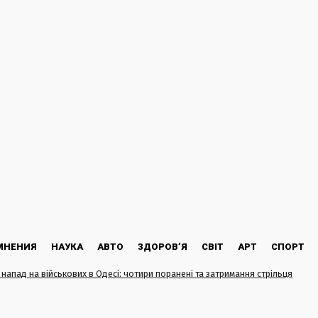
МНЕНИЯ
НАУКА
АВТО
ЗДОРОВ’Я
СВІТ
АРТ
СПОРТ
напад на військових в Одесі: чотири поранені та затримання стрільця