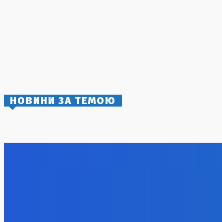
3 Серпня, 2026
Спецоперація СБУ: 40 днів ударів по Росії
5 Серпня, 2026
Швеція засудила агресію Росії та викликала
дипломата
4 Серпня, 2026
НОВИНИ ЗА ТЕМОЮ
Удар по логістиці: Росія знищила склад
Румунія в
Toyota в Україні
атомної е
6 Серпня, 2026
6 Серпня, 2
Російські удари: новий етап агресії та
стратегія противника
6 Серпня, 2026