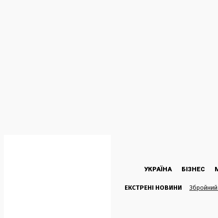
C
32.1
Kyiv
П’ятниця, 7 Серпня, 2026
УКРАЇНА
БІЗНЕС
ЕКСТРЕНІ НОВИНИ
Збройний 