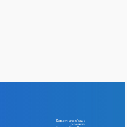
ла імпорт бензину з
ливної кризи
24
BIG NEWS
RSS
Контакти для зв'язку з
редакцією: