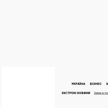
C
23.2
Kyiv
П’ятниця, 7 Серпня, 2026
УКРАЇНА
БІЗНЕС
ЕКСТРЕНІ НОВИНИ
Зміни в п