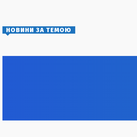
Навроцький не планує засідання Ради
нацбезпеки
2 Серпня, 2026
НОВИНИ ЗА ТЕМОЮ
Михайло Мудрик отримує можливість
Смертоно
збільшити ігровий час у «Челсі»
Дніпропет
працівни
7 Серпня, 2026
7 Серпня, 2
БпЛА не здатні вирішити війну: експерти
Успішна о
роз’яснили, чому авіаударів недостатньо
два військ
для досягнення миру
7 Серпня, 2
7 Серпня, 2026