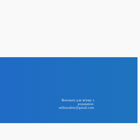
є IPO на $9 млрд на
24
 операція: Україна
у по російському
BIG NEWS
RSS
Контакти для зв'язку з
редакцією:
mldzaralety@gmail.com
Telegram
лу електроенергії:
творення двох
тичної