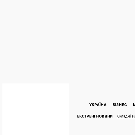
C
23.2
Kyiv
П’ятниця, 7 Серпня, 2026
УКРАЇНА
БІЗНЕС
ЕКСТРЕНІ НОВИНИ
Складні в