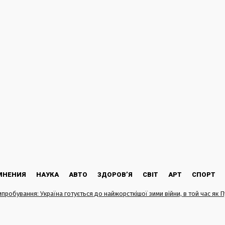
МНЕНИЯ
НАУКА
АВТО
ЗДОРОВ’Я
СВІТ
АРТ
СПОРТ
ипробування: Україна готується до найжорсткішої зими війни, в той час як 