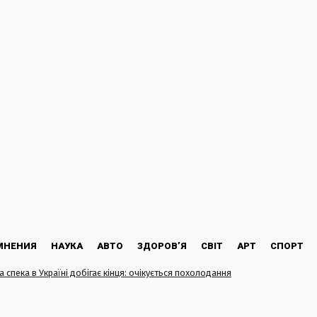
МНЕНИЯ
НАУКА
АВТО
ЗДОРОВ’Я
СВІТ
АРТ
СПОРТ
 спека в Україні добігає кінця: очікується похолодання