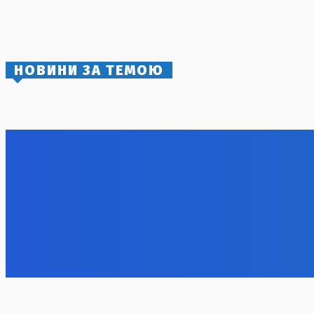
Румунія імплементує електричний імпорт з
України через зупинку АЕС
4 Серпня, 2026
НОВИНИ ЗА ТЕМОЮ
Голлі Беррі відзначила передчасно 60-
Спільний 
річчя на тропічному Фіджі з нареченим
Саудівськ
Пакистан
8 Серпня, 2026
8 Серпня, 2
425-й окремий штурмовий полк «Скеля»
Зупинка б
прояснив ситуацію з переведенням
комплексі
бійців
8 Серпня, 2
8 Серпня, 2026
Іспанія л
контрабан