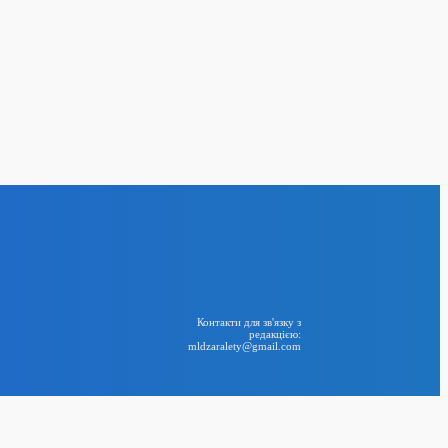
анца усунутий з
иває заходів
24
вою підтримку
і агресії Росії
BIG NEWS
RSS
Контакти для зв'язку з
редакцією:
mldzaralety@gmail.com
ландії під’єдналася
Telegram
 ванної