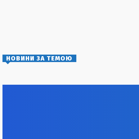
Політичний тиск через брак ППО:
Зеленський розкрив плани Заходу
6 Серпня, 2026
Заборона на відвідування лісів у
Полтавській області: штрафи до 15 тисяч
гривень
5 Серпня, 2026
НОВИНИ ЗА ТЕМОЮ
Михайло Мудрик отримує можливість
Смертоно
збільшити ігровий час у «Челсі»
Дніпропет
працівни
7 Серпня, 2026
7 Серпня, 2