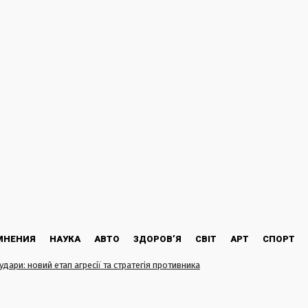
МНЕНИЯ
НАУКА
АВТО
ЗДОРОВ’Я
СВІТ
АРТ
СПОРТ
 удари: новий етап агресії та стратегія противника