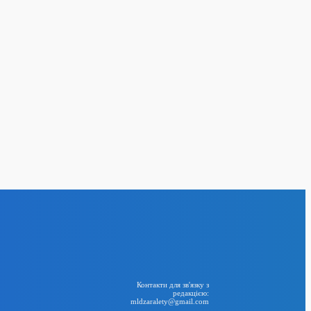
є IPO на $9 млрд на
24
 операція: Україна
у по російському
BIG NEWS
RSS
Контакти для зв'язку з
редакцією:
mldzaralety@gmail.com