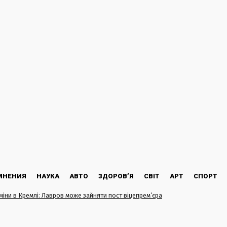
МНЕНИЯ
НАУКА
АВТО
ЗДОРОВ’Я
СВІТ
АРТ
СПОРТ
міни в Кремлі: Лавров може зайняти пост віцепрем’єра