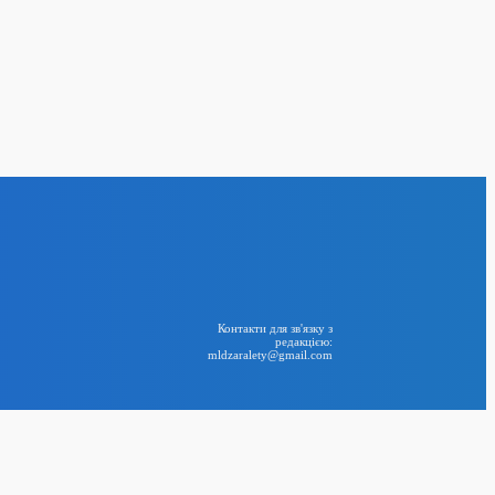
имує можливість
с у «Челсі»
24
BIG NEWS
RSS
Контакти для зв'язку з
редакцією:
mldzaralety@gmail.com
Telegram
ити війну: експерти
аударів недостатньо