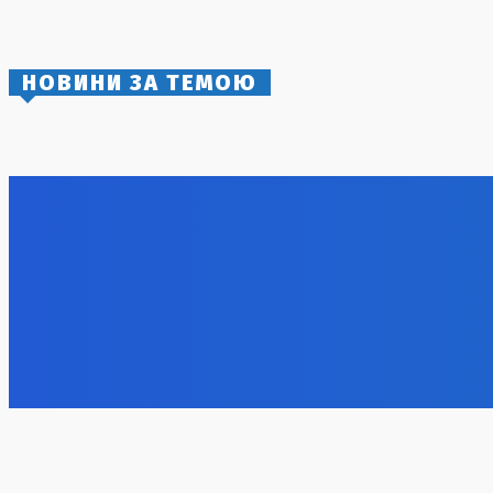
3 Серпня, 2026
НОВИНИ ЗА ТЕМОЮ
Тепловий удар: Dacia і Ford призупинили
Балістичн
виробництво в Румунії через
руйнуван
енергетичну crisis
8 Серпня, 2
8 Серпня, 2026
Смертоно
Дніпропет
працівни
7 Серпня, 2
Unitree Robotics готує IPO на $9 млрд на
Масштабна
китайському ринку
планує за
ВПК
7 Серпня, 2026
7 Серпня, 2
Успішна операція: дрони СБУ вразили