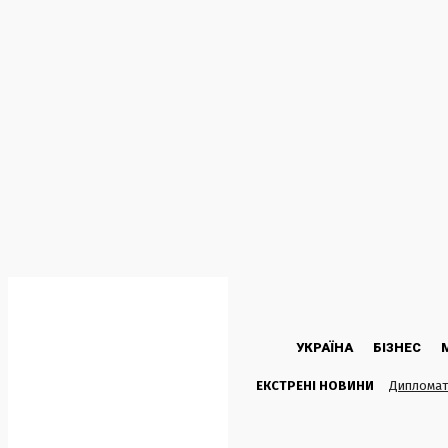
C
23.2
Kyiv
П’ятниця, 7 Серпня, 2026
УКРАЇНА
БІЗНЕС
ЕКСТРЕНІ НОВИНИ
Дипломати