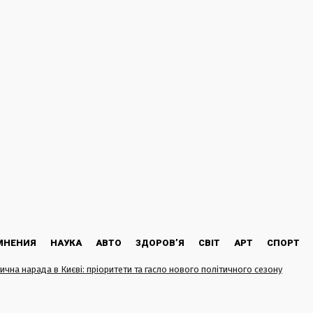
МНЕНИЯ
НАУКА
АВТО
ЗДОРОВ’Я
СВІТ
АРТ
СПОРТ
чна нарада в Києві: пріоритети та гасло нового політичного сезону