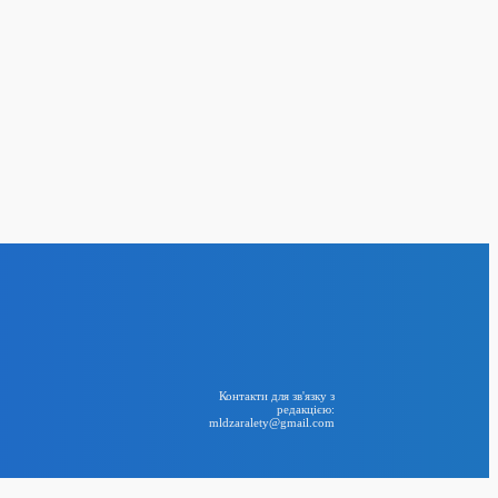
по
еред загиблих –
ти»
24
BIG NEWS
RSS
Контакти для зв'язку з
редакцією:
mldzaralety@gmail.com
Telegram
рони СБУ вразили
 ФСБ у Керчі