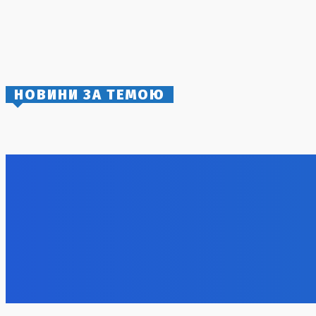
Зміни в дипломатичному корпусі України:
Зеленський звільнив п’ятьох послів та
призначив нового постпреда при ЮНЕСКО
4 Серпня, 2026
НОВИНИ ЗА ТЕМОЮ
Балістична атака на Київ: жертви та
Михайло 
руйнування
збільшити
8 Серпня, 2026
7 Серпня, 2
Unitree Robotics готує IPO на $9 млрд на
китайському ринку
7 Серпня, 2026
Масштабна санкційна операція: Україна
БпЛА не з
планує завдати удару по російському
роз’яснил