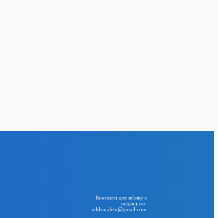
по
еред загиблих –
ти»
24
BIG NEWS
RSS
Контакти для зв'язку з
редакцією:
mldzaralety@gmail.com
Telegram