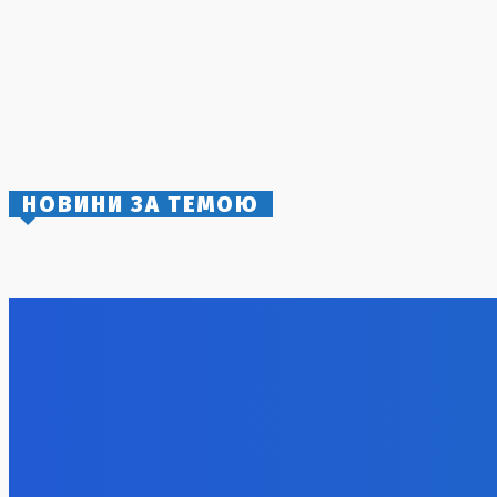
Вибухи на півострові: безпілотники
атакували нафтобазу у Феодосії
4 Серпня, 2026
Атака на дитячу лікарню у Запоріжжі:
російські війська завдали удару по
цивільній інфраструктурі
5 Серпня, 2026
НОВИНИ ЗА ТЕМОЮ
Балістична атака на Київ: жертви та
Михайло 
руйнування
збільшити
8 Серпня, 2026
7 Серпня, 2
Unitree Robotics готує IPO на $9 млрд на
китайському ринку
7 Серпня, 2026